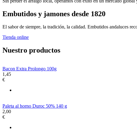
Sin perder el arraigo local, operamos con éxito en un mercado global
Embutidos y jamones desde 1820
El sabor de siempre, la tradición, la calidad. Embutidos andaluces re
Tienda online
Nuestro productos
Bacon Extra Prolongo 100g
1,45
€
Paleta al horno Duroc 50% 140 g
2,00
€