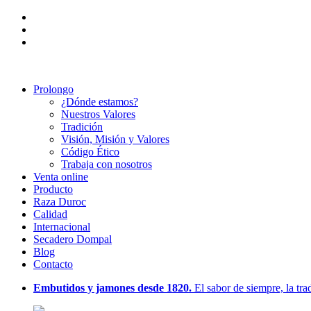
Prolongo
¿Dónde estamos?
Nuestros Valores
Tradición
Visión, Misión y Valores
Código Ético
Trabaja con nosotros
Venta online
Producto
Raza Duroc
Calidad
Internacional
Secadero Dompal
Blog
Contacto
Embutidos y jamones desde 1820.
El sabor de siempre, la t