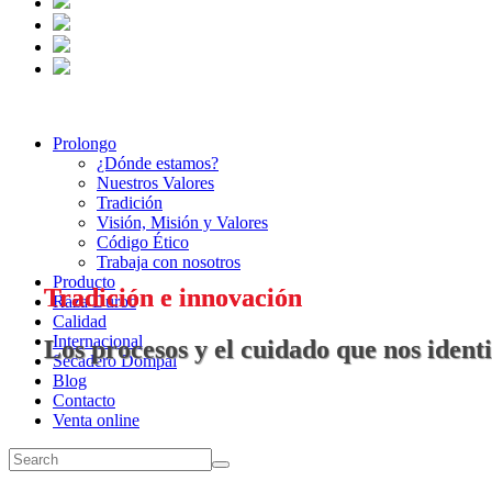
Prolongo
¿Dónde estamos?
Nuestros Valores
Tradición
Visión, Misión y Valores
Código Ético
Trabaja con nosotros
Producto
Tradición e innovación
Raza Duroc
Calidad
Internacional
Los procesos y el cuidado que nos ident
Secadero Dompal
Blog
Contacto
Venta online